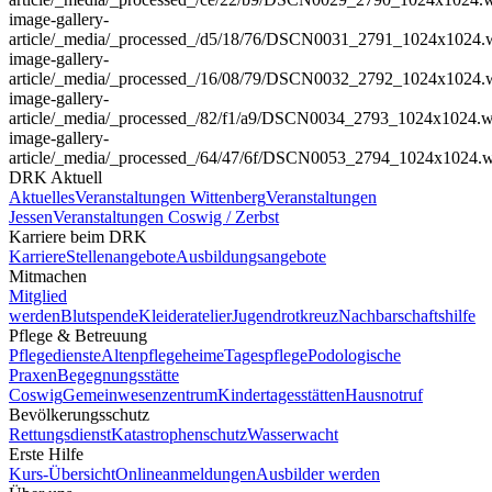
image-gallery-
article
/_media/_processed_/d5/18/76/DSCN0031_2791_1024x1024.
image-gallery-
article
/_media/_processed_/16/08/79/DSCN0032_2792_1024x1024.
image-gallery-
article
/_media/_processed_/82/f1/a9/DSCN0034_2793_1024x1024.
image-gallery-
article
/_media/_processed_/64/47/6f/DSCN0053_2794_1024x1024.
DRK Aktuell
Aktuelles
Veranstaltungen Wittenberg
Veranstaltungen
Jessen
Veranstaltungen Coswig / Zerbst
Karriere beim DRK
Karriere
Stellenangebote
Ausbildungsangebote
Mitmachen
Mitglied
werden
Blutspende
Kleideratelier
Jugendrotkreuz
Nachbarschaftshilfe
Pflege & Betreuung
Pflegedienste
Altenpflegeheime
Tagespflege
Podologische
Praxen
Begegnungsstätte
Coswig
Gemeinwesenzentrum
Kindertagesstätten
Hausnotruf
Bevölkerungsschutz
Rettungsdienst
Katastrophenschutz
Wasserwacht
Erste Hilfe
Kurs-Übersicht
Onlineanmeldungen
Ausbilder werden