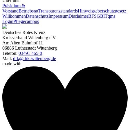
Über uns
Präsidium &
Vorstand
Betriebsrat
Transparenzstandards
Hinweisgeberschutzgesetz
Willkommen
Datenschutz
Impressum
Disclaimer
BFSG
BITqms
Login
Pflegecampus
Deutsches Rotes Kreuz
Kreisverband Wittenberg e.V.
Am Alten Bahnhof 11
06886 Lutherstadt Wittenberg
Telefon:
03491 465-0
Mail:
drk@drk-wittenberg.de
made with