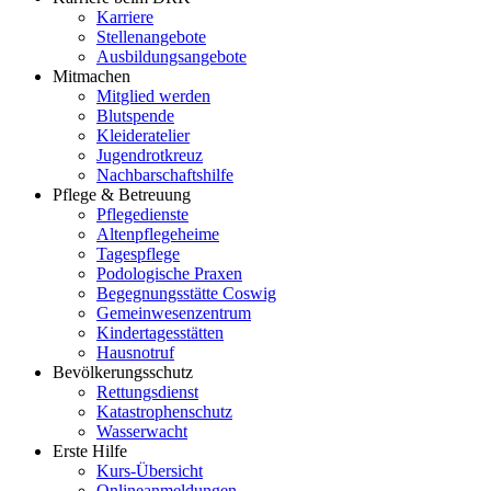
Karriere
Stellenangebote
Ausbildungsangebote
Mitmachen
Mitglied werden
Blutspende
Kleideratelier
Jugendrotkreuz
Nachbarschaftshilfe
Pflege & Betreuung
Pflegedienste
Altenpflegeheime
Tagespflege
Podologische Praxen
Begegnungsstätte Coswig
Gemeinwesenzentrum
Kindertagesstätten
Hausnotruf
Bevölkerungsschutz
Rettungsdienst
Katastrophenschutz
Wasserwacht
Erste Hilfe
Kurs-Übersicht
Onlineanmeldungen