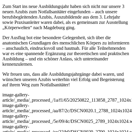
Zum Start ins neue Ausbildungsjahr haben sich nicht nur unsere 3
neuen Azubis zum Notfallsanitäter eingefunden – auch unsere
berufsbegleitenden Azubis, Auszubildende aus dem 3. Lehrjahr
sowie Praxisanleiter waren dabei, als es gemeinsam zur Ausstellung
„Körperwelten“ nach Magdeburg ging.
Der Ausflug bot eine besondere Gelegenheit, sich über die
anatomischen Grundlagen des menschlichen Körpers zu informieren
– anschaulich, eindrucksvoll und hautnah. Für alle Teilnehmenden
war es eine spannende Ergänzung zur theoretischen und praktischen
Ausbildung – und ein schöner Anlass, sich untereinander
kennenzulernen.
Wir freuen uns, dass alle Ausbildungsjahrgänge dabei waren, und
wünschen unseren Azubis weiterhin viel Erfolg und Begeisterung
auf ihrem Weg zum Notfallsanitäter!
image-gallery-
article
/_media/_processed_/1a/f1/65/20250822_113858_2787_1024
image-gallery-
article
/_media/_processed_/aa/87/2c/DSCN0020.1_2788_1024x102
image-gallery-
article
/_media/_processed_/5e/09/4c/DSCN0025_2789_1024x1024.
image-gallery-
article
/_media/_processed_/ce/22/b9/DSCN0029_2790_1024x1024.