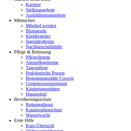
Karriere
Stellenangebote
Ausbildungsangebote
Mitmachen
Mitglied werden
Blutspende
Kleideratelier
Jugendrotkreuz
Nachbarschaftshilfe
Pflege & Betreuung
Pflegedienste
Altenpflegeheime
Tagespflege
Podologische Praxen
Begegnungsstätte Coswig
Gemeinwesenzentrum
Kindertagesstätten
Hausnotruf
Bevölkerungsschutz
Rettungsdienst
Katastrophenschutz
Wasserwacht
Erste Hilfe
Kurs-Übersicht
Onlineanmeldungen