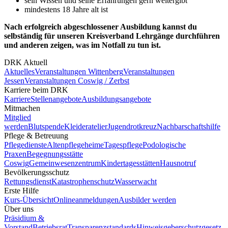
sein Wissen und seine Erfahrungen gern weitergibt
mindestens 18 Jahre alt ist
Nach erfolgreich abgeschlossener Ausbildung kannst du
selbständig für unseren Kreisverband Lehrgänge durchführen
und anderen zeigen, was im Notfall zu tun ist.
DRK Aktuell
Aktuelles
Veranstaltungen Wittenberg
Veranstaltungen
Jessen
Veranstaltungen Coswig / Zerbst
Karriere beim DRK
Karriere
Stellenangebote
Ausbildungsangebote
Mitmachen
Mitglied
werden
Blutspende
Kleideratelier
Jugendrotkreuz
Nachbarschaftshilfe
Pflege & Betreuung
Pflegedienste
Altenpflegeheime
Tagespflege
Podologische
Praxen
Begegnungsstätte
Coswig
Gemeinwesenzentrum
Kindertagesstätten
Hausnotruf
Bevölkerungsschutz
Rettungsdienst
Katastrophenschutz
Wasserwacht
Erste Hilfe
Kurs-Übersicht
Onlineanmeldungen
Ausbilder werden
Über uns
Präsidium &
Vorstand
Betriebsrat
Transparenzstandards
Hinweisgeberschutzgesetz