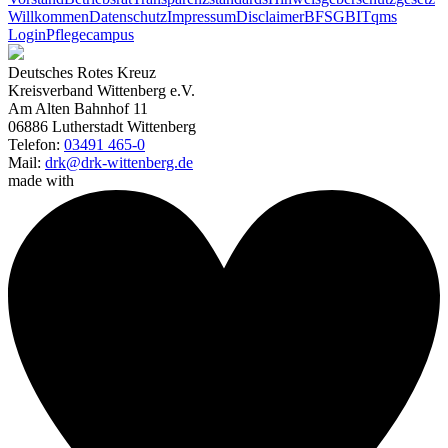
Willkommen
Datenschutz
Impressum
Disclaimer
BFSG
BITqms
Login
Pflegecampus
Deutsches Rotes Kreuz
Kreisverband Wittenberg e.V.
Am Alten Bahnhof 11
06886 Lutherstadt Wittenberg
Telefon:
03491 465-0
Mail:
drk@drk-wittenberg.de
made with