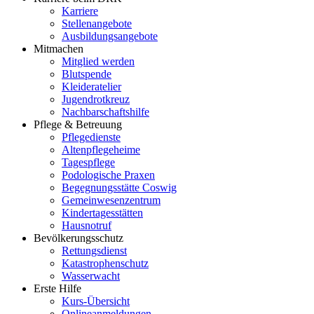
Karriere
Stellenangebote
Ausbildungsangebote
Mitmachen
Mitglied werden
Blutspende
Kleideratelier
Jugendrotkreuz
Nachbarschaftshilfe
Pflege & Betreuung
Pflegedienste
Altenpflegeheime
Tagespflege
Podologische Praxen
Begegnungsstätte Coswig
Gemeinwesenzentrum
Kindertagesstätten
Hausnotruf
Bevölkerungsschutz
Rettungsdienst
Katastrophenschutz
Wasserwacht
Erste Hilfe
Kurs-Übersicht
Onlineanmeldungen