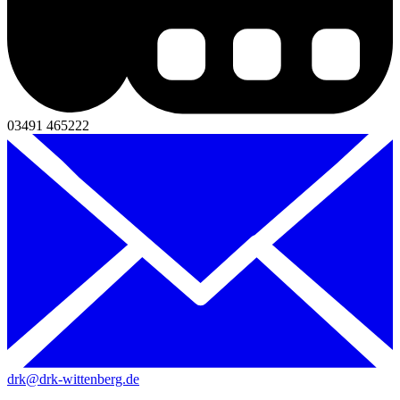
03491 465222
drk@drk-wittenberg.de