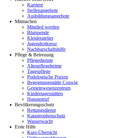
Karriere
Stellenangebote
Ausbildungsangebote
Mitmachen
Mitglied werden
Blutspende
Kleideratelier
Jugendrotkreuz
Nachbarschaftshilfe
Pflege & Betreuung
Pflegedienste
Altenpflegeheime
Tagespflege
Podologische Praxen
Begegnungsstätte Coswig
Gemeinwesenzentrum
Kindertagesstätten
Hausnotruf
Bevölkerungsschutz
Rettungsdienst
Katastrophenschutz
Wasserwacht
Erste Hilfe
Kurs-Übersicht
Onlineanmeldungen