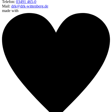
Telefon:
03491 465-0
Mail:
drk@drk-wittenberg.de
made with