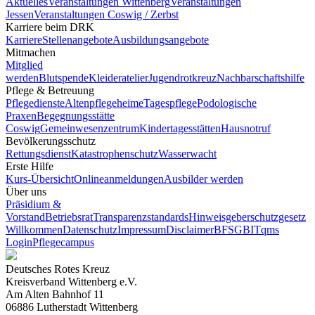
Aktuelles
Veranstaltungen Wittenberg
Veranstaltungen
Jessen
Veranstaltungen Coswig / Zerbst
Karriere beim DRK
Karriere
Stellenangebote
Ausbildungsangebote
Mitmachen
Mitglied
werden
Blutspende
Kleideratelier
Jugendrotkreuz
Nachbarschaftshilfe
Pflege & Betreuung
Pflegedienste
Altenpflegeheime
Tagespflege
Podologische
Praxen
Begegnungsstätte
Coswig
Gemeinwesenzentrum
Kindertagesstätten
Hausnotruf
Bevölkerungsschutz
Rettungsdienst
Katastrophenschutz
Wasserwacht
Erste Hilfe
Kurs-Übersicht
Onlineanmeldungen
Ausbilder werden
Über uns
Präsidium &
Vorstand
Betriebsrat
Transparenzstandards
Hinweisgeberschutzgesetz
Willkommen
Datenschutz
Impressum
Disclaimer
BFSG
BITqms
Login
Pflegecampus
Deutsches Rotes Kreuz
Kreisverband Wittenberg e.V.
Am Alten Bahnhof 11
06886 Lutherstadt Wittenberg