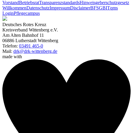
Vorstand
Betriebsrat
Transparenzstandards
Hinweisgeberschutzgesetz
Willkommen
Datenschutz
Impressum
Disclaimer
BFSG
BITqms
Login
Pflegecampus
Deutsches Rotes Kreuz
Kreisverband Wittenberg e.V.
Am Alten Bahnhof 11
06886 Lutherstadt Wittenberg
Telefon:
03491 465-0
Mail:
drk@drk-wittenberg.de
made with