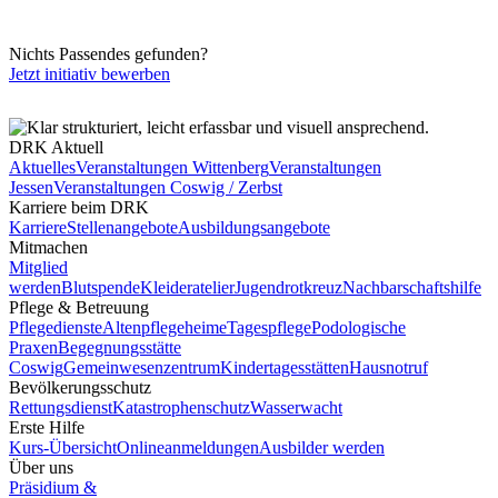
Nichts Passendes gefunden?
Jetzt initiativ bewerben
DRK Aktuell
Aktuelles
Veranstaltungen Wittenberg
Veranstaltungen
Jessen
Veranstaltungen Coswig / Zerbst
Karriere beim DRK
Karriere
Stellenangebote
Ausbildungsangebote
Mitmachen
Mitglied
werden
Blutspende
Kleideratelier
Jugendrotkreuz
Nachbarschaftshilfe
Pflege & Betreuung
Pflegedienste
Altenpflegeheime
Tagespflege
Podologische
Praxen
Begegnungsstätte
Coswig
Gemeinwesenzentrum
Kindertagesstätten
Hausnotruf
Bevölkerungsschutz
Rettungsdienst
Katastrophenschutz
Wasserwacht
Erste Hilfe
Kurs-Übersicht
Onlineanmeldungen
Ausbilder werden
Über uns
Präsidium &