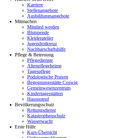
Karriere
Stellenangebote
Ausbildungsangebote
Mitmachen
Mitglied werden
Blutspende
Kleideratelier
Jugendrotkreuz
Nachbarschaftshilfe
Pflege & Betreuung
Pflegedienste
Altenpflegeheime
Tagespflege
Podologische Praxen
Begegnungsstätte Coswig
Gemeinwesenzentrum
Kindertagesstätten
Hausnotruf
Bevölkerungsschutz
Rettungsdienst
Katastrophenschutz
Wasserwacht
Erste Hilfe
Kurs-Übersicht
Onlineanmeldungen