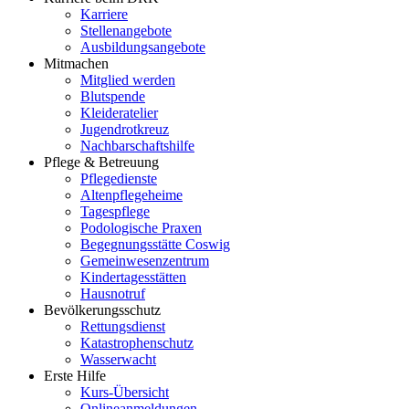
Karriere
Stellenangebote
Ausbildungsangebote
Mitmachen
Mitglied werden
Blutspende
Kleideratelier
Jugendrotkreuz
Nachbarschaftshilfe
Pflege & Betreuung
Pflegedienste
Altenpflegeheime
Tagespflege
Podologische Praxen
Begegnungsstätte Coswig
Gemeinwesenzentrum
Kindertagesstätten
Hausnotruf
Bevölkerungsschutz
Rettungsdienst
Katastrophenschutz
Wasserwacht
Erste Hilfe
Kurs-Übersicht
Onlineanmeldungen