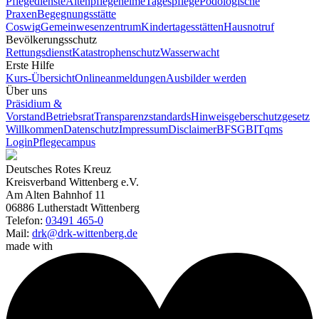
Pflegedienste
Altenpflegeheime
Tagespflege
Podologische
Praxen
Begegnungsstätte
Coswig
Gemeinwesenzentrum
Kindertagesstätten
Hausnotruf
Bevölkerungsschutz
Rettungsdienst
Katastrophenschutz
Wasserwacht
Erste Hilfe
Kurs-Übersicht
Onlineanmeldungen
Ausbilder werden
Über uns
Präsidium &
Vorstand
Betriebsrat
Transparenzstandards
Hinweisgeberschutzgesetz
Willkommen
Datenschutz
Impressum
Disclaimer
BFSG
BITqms
Login
Pflegecampus
Deutsches Rotes Kreuz
Kreisverband Wittenberg e.V.
Am Alten Bahnhof 11
06886 Lutherstadt Wittenberg
Telefon:
03491 465-0
Mail:
drk@drk-wittenberg.de
made with