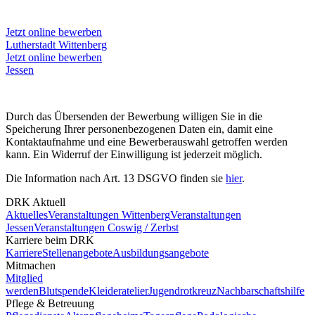
Jetzt online bewerben
Lutherstadt Wittenberg
Jetzt online bewerben
Jessen
Durch das Übersenden der Bewerbung willigen Sie in die
Speicherung Ihrer personenbezogenen Daten ein, damit eine
Kontaktaufnahme und eine Bewerberauswahl getroffen werden
kann. Ein Widerruf der Einwilligung ist jederzeit möglich.
Die Information nach Art. 13 DSGVO finden sie
hier
.
DRK Aktuell
Aktuelles
Veranstaltungen Wittenberg
Veranstaltungen
Jessen
Veranstaltungen Coswig / Zerbst
Karriere beim DRK
Karriere
Stellenangebote
Ausbildungsangebote
Mitmachen
Mitglied
werden
Blutspende
Kleideratelier
Jugendrotkreuz
Nachbarschaftshilfe
Pflege & Betreuung