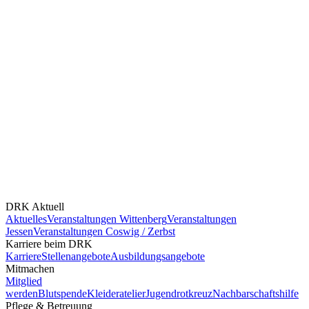
DRK Aktuell
Aktuelles
Veranstaltungen Wittenberg
Veranstaltungen
Jessen
Veranstaltungen Coswig / Zerbst
Karriere beim DRK
Karriere
Stellenangebote
Ausbildungsangebote
Mitmachen
Mitglied
werden
Blutspende
Kleideratelier
Jugendrotkreuz
Nachbarschaftshilfe
Pflege & Betreuung