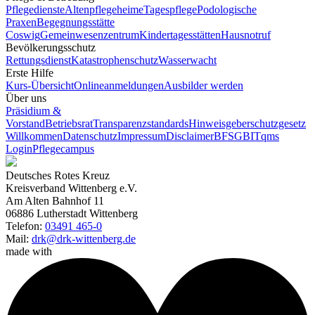
Pflegedienste
Altenpflegeheime
Tagespflege
Podologische
Praxen
Begegnungsstätte
Coswig
Gemeinwesenzentrum
Kindertagesstätten
Hausnotruf
Bevölkerungsschutz
Rettungsdienst
Katastrophenschutz
Wasserwacht
Erste Hilfe
Kurs-Übersicht
Onlineanmeldungen
Ausbilder werden
Über uns
Präsidium &
Vorstand
Betriebsrat
Transparenzstandards
Hinweisgeberschutzgesetz
Willkommen
Datenschutz
Impressum
Disclaimer
BFSG
BITqms
Login
Pflegecampus
Deutsches Rotes Kreuz
Kreisverband Wittenberg e.V.
Am Alten Bahnhof 11
06886 Lutherstadt Wittenberg
Telefon:
03491 465-0
Mail:
drk@drk-wittenberg.de
made with