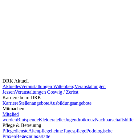
DRK Aktuell
Aktuelles
Veranstaltungen Wittenberg
Veranstaltungen
Jessen
Veranstaltungen Coswig / Zerbst
Karriere beim DRK
Karriere
Stellenangebote
Ausbildungsangebote
Mitmachen
Mitglied
werden
Blutspende
Kleideratelier
Jugendrotkreuz
Nachbarschaftshilfe
Pflege & Betreuung
Pflegedienste
Altenpflegeheime
Tagespflege
Podologische
Praxen
Begegnungsstätte