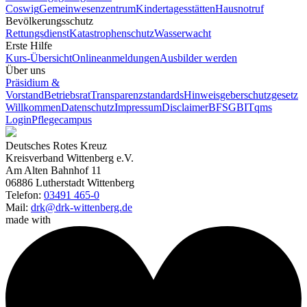
Coswig
Gemeinwesenzentrum
Kindertagesstätten
Hausnotruf
Bevölkerungsschutz
Rettungsdienst
Katastrophenschutz
Wasserwacht
Erste Hilfe
Kurs-Übersicht
Onlineanmeldungen
Ausbilder werden
Über uns
Präsidium &
Vorstand
Betriebsrat
Transparenzstandards
Hinweisgeberschutzgesetz
Willkommen
Datenschutz
Impressum
Disclaimer
BFSG
BITqms
Login
Pflegecampus
Deutsches Rotes Kreuz
Kreisverband Wittenberg e.V.
Am Alten Bahnhof 11
06886 Lutherstadt Wittenberg
Telefon:
03491 465-0
Mail:
drk@drk-wittenberg.de
made with