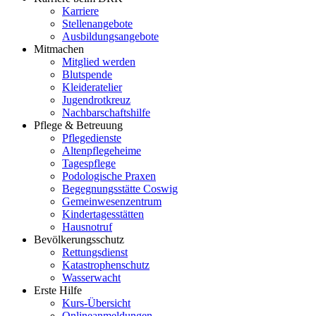
Karriere
Stellenangebote
Ausbildungsangebote
Mitmachen
Mitglied werden
Blutspende
Kleideratelier
Jugendrotkreuz
Nachbarschaftshilfe
Pflege & Betreuung
Pflegedienste
Altenpflegeheime
Tagespflege
Podologische Praxen
Begegnungsstätte Coswig
Gemeinwesenzentrum
Kindertagesstätten
Hausnotruf
Bevölkerungsschutz
Rettungsdienst
Katastrophenschutz
Wasserwacht
Erste Hilfe
Kurs-Übersicht
Onlineanmeldungen