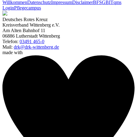
Willkommen
Datenschutz
Impressum
Disclaimer
BFSG
BITqms
Login
Pflegecampus
Deutsches Rotes Kreuz
Kreisverband Wittenberg e.V.
Am Alten Bahnhof 11
06886 Lutherstadt Wittenberg
Telefon:
03491 465-0
Mail:
drk@drk-wittenberg.de
made with