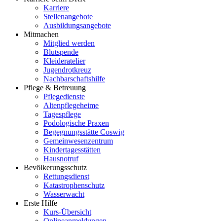
Karriere
Stellenangebote
Ausbildungsangebote
Mitmachen
Mitglied werden
Blutspende
Kleideratelier
Jugendrotkreuz
Nachbarschaftshilfe
Pflege & Betreuung
Pflegedienste
Altenpflegeheime
Tagespflege
Podologische Praxen
Begegnungsstätte Coswig
Gemeinwesenzentrum
Kindertagesstätten
Hausnotruf
Bevölkerungsschutz
Rettungsdienst
Katastrophenschutz
Wasserwacht
Erste Hilfe
Kurs-Übersicht
Onlineanmeldungen