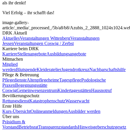
als ihr denkt!
Viel Erfolg – ihr schafft das!
image-gallery-
article
/_media/_processed_/5b/a8/b8/Azubis_2_2888_1024x1024.we
DRK Aktuell
Aktuelles
Veranstaltungen Wittenberg
Veranstaltungen
Jessen
Veranstaltungen Coswig / Zerbst
Karriere beim DRK
Karriere
Stellenangebote
Ausbildungsangebote
Mitmachen
Mitglied
werden
Blutspende
Kleideratelier
Jugendrotkreuz
Nachbarschaftshilfe
Pflege & Betreuung
Pflegedienste
Altenpflegeheime
Tagespflege
Podologische
Praxen
Begegnungsstätte
Coswig
Gemeinwesenzentrum
Kindertagesstätten
Hausnotruf
Bevölkerungsschutz
Rettungsdienst
Katastrophenschutz
Wasserwacht
Erste Hilfe
Kurs-Übersicht
Onlineanmeldungen
Ausbilder werden
Über uns
Präsidium &
Vorstand
Betriebsrat
Transparenzstandards
Hinweisgeberschutzgesetz