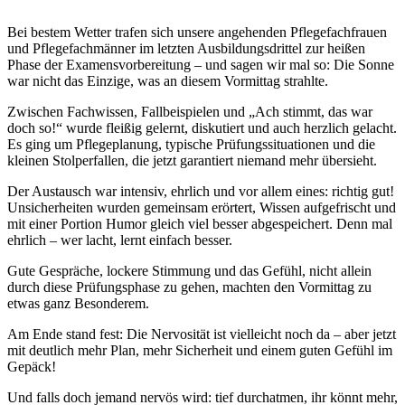
Bei bestem Wetter trafen sich unsere angehenden Pflegefachfrauen
und Pflegefachmänner im letzten Ausbildungsdrittel zur heißen
Phase der Examensvorbereitung – und sagen wir mal so: Die Sonne
war nicht das Einzige, was an diesem Vormittag strahlte.
Zwischen Fachwissen, Fallbeispielen und „Ach stimmt, das war
doch so!“ wurde fleißig gelernt, diskutiert und auch herzlich gelacht.
Es ging um Pflegeplanung, typische Prüfungssituationen und die
kleinen Stolperfallen, die jetzt garantiert niemand mehr übersieht.
Der Austausch war intensiv, ehrlich und vor allem eines: richtig gut!
Unsicherheiten wurden gemeinsam erörtert, Wissen aufgefrischt und
mit einer Portion Humor gleich viel besser abgespeichert. Denn mal
ehrlich – wer lacht, lernt einfach besser.
Gute Gespräche, lockere Stimmung und das Gefühl, nicht allein
durch diese Prüfungsphase zu gehen, machten den Vormittag zu
etwas ganz Besonderem.
Am Ende stand fest: Die Nervosität ist vielleicht noch da – aber jetzt
mit deutlich mehr Plan, mehr Sicherheit und einem guten Gefühl im
Gepäck!
Und falls doch jemand nervös wird: tief durchatmen, ihr könnt mehr,