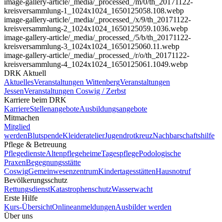
image-gallery-article
/_media/_processed_/m/0/th_20171122-
kreisversammlung-1_1024x1024_1650125058.108.webp
image-gallery-article
/_media/_processed_/x/9/th_20171122-
kreisversammlung-2_1024x1024_1650125059.1036.webp
image-gallery-article
/_media/_processed_/5/b/th_20171122-
kreisversammlung-3_1024x1024_1650125060.11.webp
image-gallery-article
/_media/_processed_/r/o/th_20171122-
kreisversammlung-4_1024x1024_1650125061.1049.webp
DRK Aktuell
Aktuelles
Veranstaltungen Wittenberg
Veranstaltungen
Jessen
Veranstaltungen Coswig / Zerbst
Karriere beim DRK
Karriere
Stellenangebote
Ausbildungsangebote
Mitmachen
Mitglied
werden
Blutspende
Kleideratelier
Jugendrotkreuz
Nachbarschaftshilfe
Pflege & Betreuung
Pflegedienste
Altenpflegeheime
Tagespflege
Podologische
Praxen
Begegnungsstätte
Coswig
Gemeinwesenzentrum
Kindertagesstätten
Hausnotruf
Bevölkerungsschutz
Rettungsdienst
Katastrophenschutz
Wasserwacht
Erste Hilfe
Kurs-Übersicht
Onlineanmeldungen
Ausbilder werden
Über uns