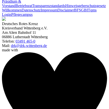
Präsidium &
Vorstand
Betriebsrat
Transparenzstandards
Hinweisgeberschutzgesetz
Willkommen
Datenschutz
Impressum
Disclaimer
BFSG
BITqms
Login
Pflegecampus
Deutsches Rotes Kreuz
Kreisverband Wittenberg e.V.
Am Alten Bahnhof 11
06886 Lutherstadt Wittenberg
Telefon:
03491 465-0
Mail:
drk@drk-wittenberg.de
made with