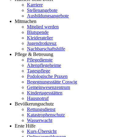
Karriere
Stellenangebote
Ausbildungsangebote
Mitmachen
Mitglied werden
Blutspende
Kleideratelier
Jugendrotkreuz
Nachbarschaftshilfe
Pflege & Betreuung
Pflegedienste
Altenpflegeheime
Tagespflege
Podologische Praxen
Begegnungsstätte Coswig
Gemeinwesenzentrum
Kindertagesstätten
Hausnotruf
Bevölkerungsschutz
Rettungsdienst
Katastrophenschutz
Wasserwacht
Erste Hilfe
Kurs-Übersicht
Onlineanmeldungen