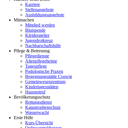
Karriere
Stellenangebote
Ausbildungsangebote
Mitmachen
Mitglied werden
Blutspende
Kleideratelier
Jugendrotkreuz
Nachbarschaftshilfe
Pflege & Betreuung
Pflegedienste
Altenpflegeheime
Tagespflege
Podologische Praxen
Begegnungsstätte Coswig
Gemeinwesenzentrum
Kindertagesstätten
Hausnotruf
Bevölkerungsschutz
Rettungsdienst
Katastrophenschutz
Wasserwacht
Erste Hilfe
Kurs-Übersicht
Onlineanmeldungen