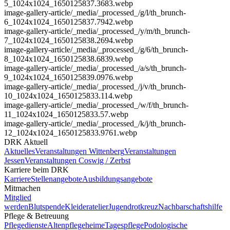
5_1024x1024_1650125837.3683.webp
image-gallery-article
/_media/_processed_/g/l/th_brunch-
6_1024x1024_1650125837.7942.webp
image-gallery-article
/_media/_processed_/y/m/th_brunch-
7_1024x1024_1650125838.2694.webp
image-gallery-article
/_media/_processed_/g/6/th_brunch-
8_1024x1024_1650125838.6839.webp
image-gallery-article
/_media/_processed_/a/s/th_brunch-
9_1024x1024_1650125839.0976.webp
image-gallery-article
/_media/_processed_/j/v/th_brunch-
10_1024x1024_1650125833.114.webp
image-gallery-article
/_media/_processed_/w/f/th_brunch-
11_1024x1024_1650125833.57.webp
image-gallery-article
/_media/_processed_/k/j/th_brunch-
12_1024x1024_1650125833.9761.webp
DRK Aktuell
Aktuelles
Veranstaltungen Wittenberg
Veranstaltungen
Jessen
Veranstaltungen Coswig / Zerbst
Karriere beim DRK
Karriere
Stellenangebote
Ausbildungsangebote
Mitmachen
Mitglied
werden
Blutspende
Kleideratelier
Jugendrotkreuz
Nachbarschaftshilfe
Pflege & Betreuung
Pflegedienste
Altenpflegeheime
Tagespflege
Podologische