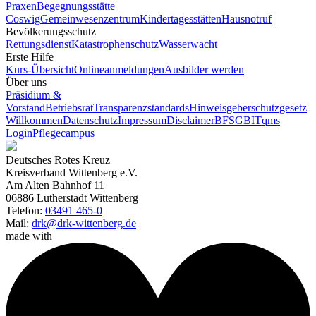
Praxen
Begegnungsstätte
Coswig
Gemeinwesenzentrum
Kindertagesstätten
Hausnotruf
Bevölkerungsschutz
Rettungsdienst
Katastrophenschutz
Wasserwacht
Erste Hilfe
Kurs-Übersicht
Onlineanmeldungen
Ausbilder werden
Über uns
Präsidium &
Vorstand
Betriebsrat
Transparenzstandards
Hinweisgeberschutzgesetz
Willkommen
Datenschutz
Impressum
Disclaimer
BFSG
BITqms
Login
Pflegecampus
Deutsches Rotes Kreuz
Kreisverband Wittenberg e.V.
Am Alten Bahnhof 11
06886 Lutherstadt Wittenberg
Telefon:
03491 465-0
Mail:
drk@drk-wittenberg.de
made with