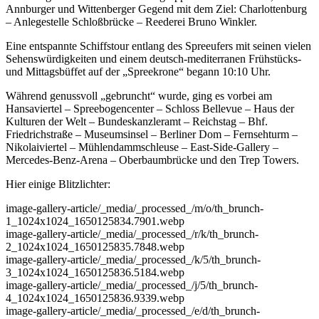
Annburger und Wittenberger Gegend mit dem Ziel: Charlottenburg
– Anlegestelle Schloßbrücke – Reederei Bruno Winkler.
Eine entspannte Schiffstour entlang des Spreeufers mit seinen vielen
Sehenswürdigkeiten und einem deutsch-mediterranen Frühstücks-
und Mittagsbüffet auf der „Spreekrone“ begann 10:10 Uhr.
Während genussvoll „gebruncht“ wurde, ging es vorbei am
Hansaviertel – Spreebogencenter – Schloss Bellevue – Haus der
Kulturen der Welt – Bundeskanzleramt – Reichstag – Bhf.
Friedrichstraße – Museumsinsel – Berliner Dom – Fernsehturm –
Nikolaiviertel – Mühlendammschleuse – East-Side-Gallery –
Mercedes-Benz-Arena – Oberbaumbrücke und den Trep Towers.
Hier einige Blitzlichter:
image-gallery-article
/_media/_processed_/m/o/th_brunch-
1_1024x1024_1650125834.7901.webp
image-gallery-article
/_media/_processed_/r/k/th_brunch-
2_1024x1024_1650125835.7848.webp
image-gallery-article
/_media/_processed_/k/5/th_brunch-
3_1024x1024_1650125836.5184.webp
image-gallery-article
/_media/_processed_/j/5/th_brunch-
4_1024x1024_1650125836.9339.webp
image-gallery-article
/_media/_processed_/e/d/th_brunch-