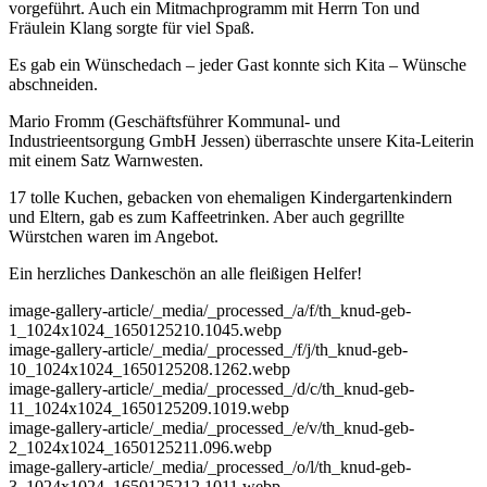
vorgeführt. Auch ein Mitmachprogramm mit Herrn Ton und
Fräulein Klang sorgte für viel Spaß.
Es gab ein Wünschedach – jeder Gast konnte sich Kita – Wünsche
abschneiden.
Mario Fromm (Geschäftsführer Kommunal- und
Industrieentsorgung GmbH Jessen) überraschte unsere Kita-Leiterin
mit einem Satz Warnwesten.
17 tolle Kuchen, gebacken von ehemaligen Kindergartenkindern
und Eltern, gab es zum Kaffeetrinken. Aber auch gegrillte
Würstchen waren im Angebot.
Ein herzliches Dankeschön an alle fleißigen Helfer!
image-gallery-article
/_media/_processed_/a/f/th_knud-geb-
1_1024x1024_1650125210.1045.webp
image-gallery-article
/_media/_processed_/f/j/th_knud-geb-
10_1024x1024_1650125208.1262.webp
image-gallery-article
/_media/_processed_/d/c/th_knud-geb-
11_1024x1024_1650125209.1019.webp
image-gallery-article
/_media/_processed_/e/v/th_knud-geb-
2_1024x1024_1650125211.096.webp
image-gallery-article
/_media/_processed_/o/l/th_knud-geb-
3_1024x1024_1650125212.1011.webp