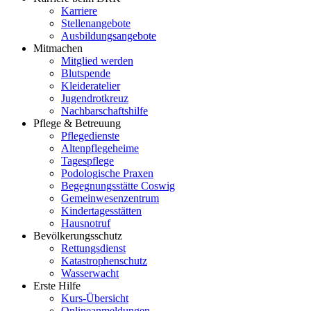
Karriere
Stellenangebote
Ausbildungsangebote
Mitmachen
Mitglied werden
Blutspende
Kleideratelier
Jugendrotkreuz
Nachbarschaftshilfe
Pflege & Betreuung
Pflegedienste
Altenpflegeheime
Tagespflege
Podologische Praxen
Begegnungsstätte Coswig
Gemeinwesenzentrum
Kindertagesstätten
Hausnotruf
Bevölkerungsschutz
Rettungsdienst
Katastrophenschutz
Wasserwacht
Erste Hilfe
Kurs-Übersicht
Onlineanmeldungen