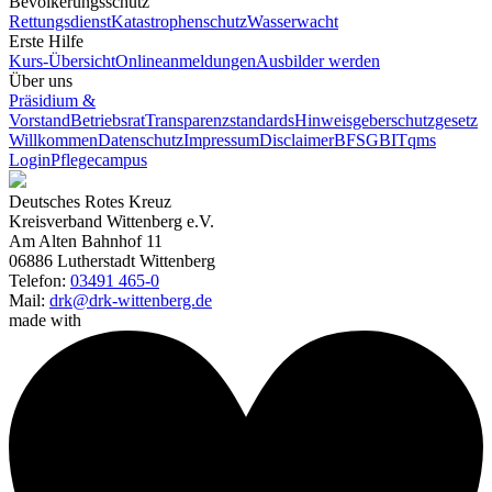
Bevölkerungsschutz
Rettungsdienst
Katastrophenschutz
Wasserwacht
Erste Hilfe
Kurs-Übersicht
Onlineanmeldungen
Ausbilder werden
Über uns
Präsidium &
Vorstand
Betriebsrat
Transparenzstandards
Hinweisgeberschutzgesetz
Willkommen
Datenschutz
Impressum
Disclaimer
BFSG
BITqms
Login
Pflegecampus
Deutsches Rotes Kreuz
Kreisverband Wittenberg e.V.
Am Alten Bahnhof 11
06886 Lutherstadt Wittenberg
Telefon:
03491 465-0
Mail:
drk@drk-wittenberg.de
made with