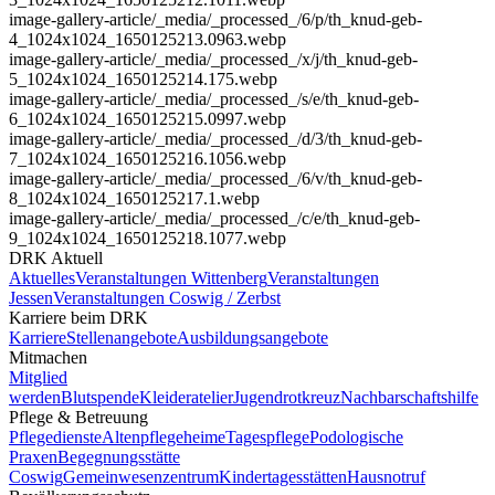
image-gallery-article
/_media/_processed_/6/p/th_knud-geb-
4_1024x1024_1650125213.0963.webp
image-gallery-article
/_media/_processed_/x/j/th_knud-geb-
5_1024x1024_1650125214.175.webp
image-gallery-article
/_media/_processed_/s/e/th_knud-geb-
6_1024x1024_1650125215.0997.webp
image-gallery-article
/_media/_processed_/d/3/th_knud-geb-
7_1024x1024_1650125216.1056.webp
image-gallery-article
/_media/_processed_/6/v/th_knud-geb-
8_1024x1024_1650125217.1.webp
image-gallery-article
/_media/_processed_/c/e/th_knud-geb-
9_1024x1024_1650125218.1077.webp
DRK Aktuell
Aktuelles
Veranstaltungen Wittenberg
Veranstaltungen
Jessen
Veranstaltungen Coswig / Zerbst
Karriere beim DRK
Karriere
Stellenangebote
Ausbildungsangebote
Mitmachen
Mitglied
werden
Blutspende
Kleideratelier
Jugendrotkreuz
Nachbarschaftshilfe
Pflege & Betreuung
Pflegedienste
Altenpflegeheime
Tagespflege
Podologische
Praxen
Begegnungsstätte
Coswig
Gemeinwesenzentrum
Kindertagesstätten
Hausnotruf