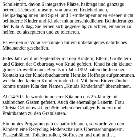
Schuleintritt, davon 6 integrative Plätze, halbtags und ganztags
betreut. Liebevoll umsorgt von unseren Erzieherinnen,
Heilpädagoginnen und Spiel- und Lerntherapeutinnen erleben nicht
behinderte Kinder und Kinder mit unterschiedlichen Behinderungen
den Kita-Alltag. Sie lernen sich gegenseitig zu achten, einander zu
helfen, zu akzeptieren und zu tolerieren.
Es werden so Voraussetzungen für ein unbefangenes natürliches
Miteinander geschaffen.
Jedes Jahr wird im September mit den Kindern, Eltern, Großeltern
und Gästen der Geburtstag von Knud gefeiert. Knud ist ein kleiner
grüner Umweltfreund. Bereits im Jahr 1992 hatten die Jessener
Kontakt zu der Kinderbuchautorin Henrike Hoffrage aufgenommen,
welche den kleinen Knud erfunden hat. Mit ihrem Einverständnis
konnte unsere Kita den Namen „Knuds Kinderland" übernehmen.
Ab 14:30 Uhr wurde in unserer Kita nun das 25-Jährige mit
zahlreichen Gästen gefeiert. Auch die ehemalige Leiterin, Frau
Christa Czipolowski, gehörte neben ehemaligen Kindern und
Praktikanten zu den Gratulanten.
Ein buntes Programm gab es natürlich auch, so wurde von den
Kindern eine Recycling Modenschau aus Überraschungseiern,
Plasteabfällen, Toilettenrollen, Stoffresten und und und…,