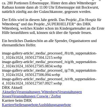
ca. 280 Portionen Erbsensuppe. Hinter dem alten Wittenberger
Rathaus konnte dann ab 11:00 Uhr Erbsensuppe mit Bockwurst,
natürlich zünftig aus der Gulaschkanone, gegessen werden.
Der Erlös wird in diesem Jahr geteilt. Das Projekt „Ein Hospiz für
Wittenberg“ und das Projekt „SUPERHELFER“ des DRK
Wittenberg, welches Kinder schon im Kindergartenalter an die Erste
Hilfe heranführen soll, können sich über die Spende freuen.
Ein herzliches Dankeschön an alle Spender, Organisatoren und
ehrenamtlichen Helfer.
image-gallery-article
/_media/_processed_/8/z/th_suppenaktion-
1_1024x1024_1650127504.1215.webp
image-gallery-article
/_media/_processed_/n/g/th_suppenaktion-
2_1024x1024_1650127505.0834.webp
image-gallery-article
/_media/_processed_/g/7/th_suppenaktion-
3_1024x1024_1650127506.094.webp
image-gallery-article
/_media/_processed_/n/r/th_suppenaktion-
4_1024x1024_1650127507.0927.webp
DRK Aktuell
Aktuelles
Veranstaltungen Wittenberg
Veranstaltungen
Jessen
Veranstaltungen Coswig / Zerbst
Karriere beim DRK
Karriere
Stellenangebote
Ausbildungsangebote