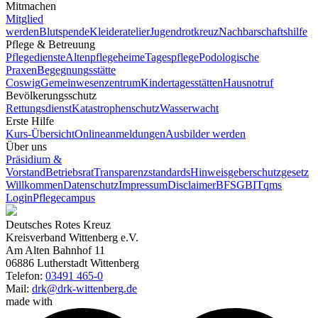
Mitmachen
Mitglied
werden
Blutspende
Kleideratelier
Jugendrotkreuz
Nachbarschaftshilfe
Pflege & Betreuung
Pflegedienste
Altenpflegeheime
Tagespflege
Podologische
Praxen
Begegnungsstätte
Coswig
Gemeinwesenzentrum
Kindertagesstätten
Hausnotruf
Bevölkerungsschutz
Rettungsdienst
Katastrophenschutz
Wasserwacht
Erste Hilfe
Kurs-Übersicht
Onlineanmeldungen
Ausbilder werden
Über uns
Präsidium &
Vorstand
Betriebsrat
Transparenzstandards
Hinweisgeberschutzgesetz
Willkommen
Datenschutz
Impressum
Disclaimer
BFSG
BITqms
Login
Pflegecampus
Deutsches Rotes Kreuz
Kreisverband Wittenberg e.V.
Am Alten Bahnhof 11
06886 Lutherstadt Wittenberg
Telefon:
03491 465-0
Mail:
drk@drk-wittenberg.de
made with