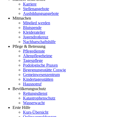
Karriere
Stellenangebote
Ausbildungsangebote
Mitmachen
Mitglied werden
Blutspende
Kleideratelier
Jugendrotkreuz
Nachbarschaftshilfe
Pflege & Betreuung
Pflegedienste
Altenpflegeheime
Tagespflege
Podologische Praxen
Begegnungsstätte Coswig
Gemeinwesenzentrum
Kindertagesstätten
Hausnotruf
Bevölkerungsschutz
Rettungsdienst
Katastrophenschutz
Wasserwacht
Erste Hilfe
Kurs-Übersicht
Onlineanmeldungen